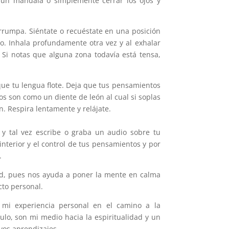
, un mandala o simplemente cerrar los ojos y
rrumpa. Siéntate o recuéstate en una posición
o. Inhala profundamente otra vez y al exhalar
 Si notas que alguna zona todavía está tensa,
que tu lengua flote. Deja que tus pensamientos
s son como un diente de león al cual si soplas
. Respira lentamente y relájate.
 y tal vez escribe o graba un audio sobre tu
interior y el control de tus pensamientos y por
.
ud, pues nos ayuda a poner la mente en calma
cto personal.
 mi experiencia personal en el camino a la
culo, son mi medio hacia la espiritualidad y un
evos aprendizajes.