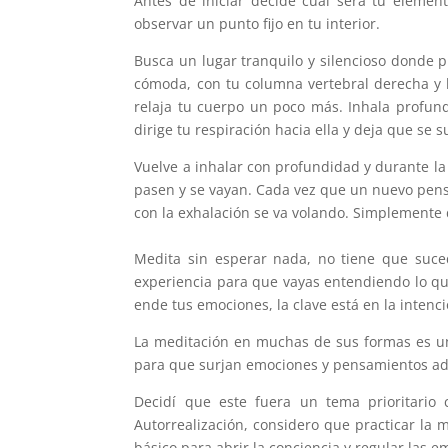
Antes de iniciar decide cuál será tu elemen
observar un punto fijo en tu interior.
Busca un lugar tranquilo y silencioso donde 
cómoda, con tu columna vertebral derecha y b
relaja tu cuerpo un poco más. Inhala profund
dirige tu respiración hacia ella y deja que se su
Vuelve a inhalar con profundidad y durante la
pasen y se vayan. Cada vez que un nuevo pensa
con la exhalación se va volando. Simplemente 
Medita sin esperar nada, no tiene que suced
experiencia para que vayas entendiendo lo que 
ende tus emociones, la clave está en la intenci
La meditación en muchas de sus formas es un
para que surjan emociones y pensamientos ade
Decidí que este fuera un tema prioritario 
Autorrealización, considero que practicar la m
básico para abrir la conciencia y regular las e