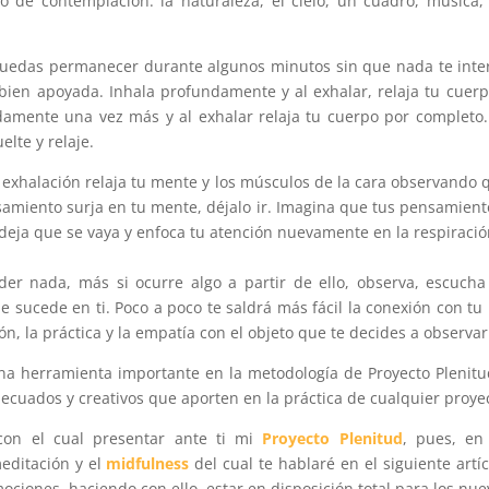
to de contemplación: la naturaleza, el cielo, un cuadro, música
puedas permanecer durante algunos minutos sin que nada te inte
ien apoyada. Inhala profundamente y al exhalar, relaja tu cuerp
amente una vez más y al exhalar relaja tu cuerpo por completo.
elte y relaje.
 exhalación relaja tu mente y los músculos de la cara observando 
miento surja en tu mente, déjalo ir. Imagina que tus pensamiento
deja que se vaya y enfoca tu atención nuevamente en la respiración
er nada, más si ocurre algo a partir de ello, observa, escucha
sucede en ti. Poco a poco te saldrá más fácil la conexión con tu 
ón, la práctica y la empatía con el objeto que te decides a observar
a herramienta importante en la metodología de Proyecto Plenit
cuados y creativos que aporten en la práctica de cualquier proye
con el cual presentar ante ti mi
Proyecto Plenitud
, pues, en
editación y el
midfulness
del cual te hablaré en el siguiente artí
mociones, haciendo con ello, estar en disposición total para los nu