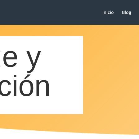
Inicio
Blog
e y
ción