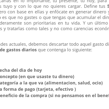
carías en lo importante, tu presente, tu hoy, para
s tuyo y con lo que no quieres cargar. Define tus
iero con base en ellas y enfócate en generar dinero 
no es que no gastes o que tengas que acumular el din
deramente son prioritarias en tu vida. Y un último
es
y tratarlas como tales y no como carencias econó
ades actuales, debemos descartar todo aquel gasto dia
 de gastos diarios
que contenga lo siguiente:
echa del dia de hoy
oncepto (en que usaste tu dinero)
ategoría a la que va (alimentacion, salud, ocio)
a forma de pago (tarjeta, efectivo )
eneficio de la compra (si no pensamos en el benef