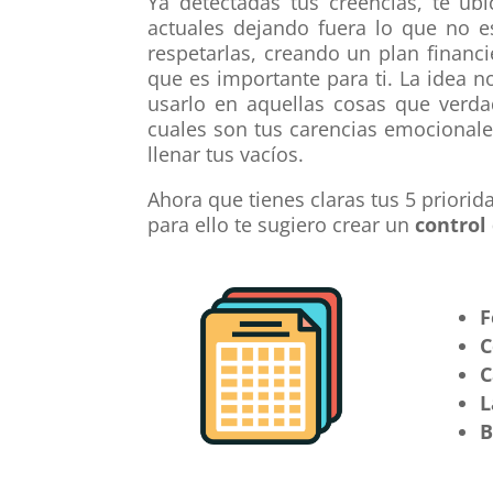
Ya detectadas tus creencias, te ubi
actuales dejando fuera lo que no e
respetarlas, creando un plan financ
que es importante para ti. La idea 
usarlo en aquellas cosas que verda
cuales son tus
carencias emocional
llenar tus vacíos.
Ahora que tienes claras tus 5 priorid
para ello te sugiero crear un
control
F
C
C
L
B