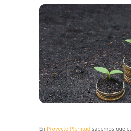
En
Proyecto Plenitud
sabemos que est