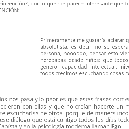
 reinvención?, por lo que me parece interesante que
VENCIÓN:
Primeramente me gustaría aclarar 
absolutista
, es decir, no se esper
persona, noooooo, pensar esto vie
heredadas desde niños; que todos, 
género, capacidad intelectual, ni
todos crecimos escuchando cosas 
a todos nos pasa y lo peor es que estas frases co
cieron con ellas y que no creían hacerte un ma
ste escucharlas de otros, porque de manera inco
ese diálogo que está contigo todos los días todo
ía Taoísta y en la psicología moderna llaman
Ego
.