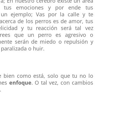
la; En nuestro cerebro existe un área
a tus emociones y por ende tus
un ejemplo; Vas por la calle y te
 acerca de los perros es de amor, tus
icidad y tu reacción será tal vez
 crees que un perro es agresivo o
ente serán de miedo o repulsión y
paralizada o huir.
te bien como está, solo que tu no lo
enes
enfoque
. O tal vez, con
cambios
.